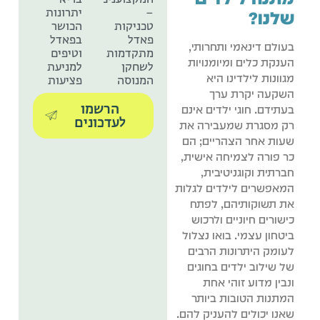
–
יתרונות
שלנו?
טכניקות
הכושר
פאדל
בפאדל
בעולם דינאמי ותחרותי,
מתקדמות
וטיפים
הענקת כלים ומיומנויות
לשחקן
למניעת
מגוונות לילדינו היא
המנוסה
פציעות
השקעה יקרת ערך
הרשמו
בעתידם. חוגי ילדים אינם
לעדכונים
רק מסגרת שמעבירה את
שעות אחר הצהריים; הם
כר פורה לצמיחה אישית,
חברתית וקוגניטיבית,
המאפשרים לילדים לגלות
את תשוקותיהם, לפתח
כישורים חיוניים ולרכוש
ביטחון עצמי. בואו נצלול
לעומק היתרונות הרבים
של שילוב ילדים בחוגים
ונבין מדוע זוהי אחת
המתנות הטובות ביותר
שאנו יכולים להעניק להם.