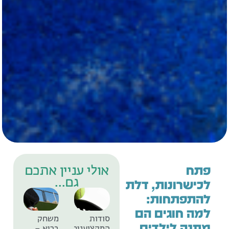
אולי עניין אתכם
פתח
גם...
לכישרונות, דלת
להתפתחות:
למה חוגים הם
סודות
משחק
מתנה לילדים
המקצוענים
בריא –