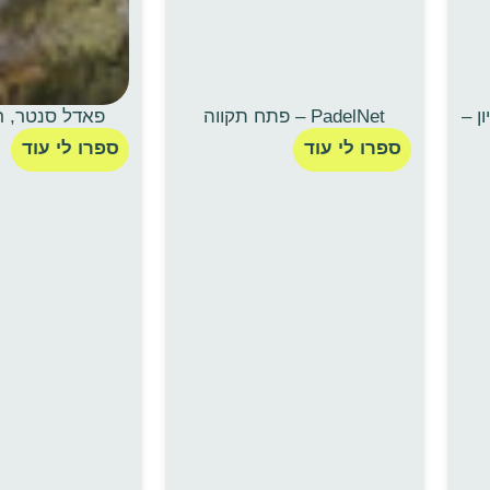
בני ציון –
PadelNet – פתח תקווה
פאדל סנטר, רא
ספרו לי עוד
ספרו לי עוד