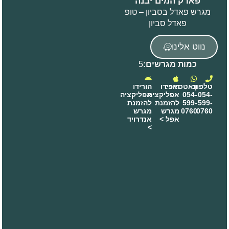
פארק המים יבנה
מגרש פאדל בסביון – טופ
פאדל סביון
נווט אלינו
כמות מגרשים:
5
טלפון:
וואטסאפ:
הורידו
הורידו
054-
054-
אפליקציה
אפליקציה
599-
599-
להזמנת
להזמנת
0760
0760
מגרש
מגרש
אפל >
אנדרויד
>