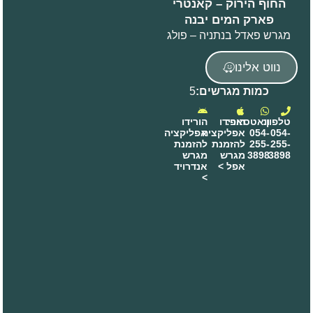
החוף הירוק – קאנטרי
פארק המים יבנה
מגרש פאדל בנתניה – פולג
נווט אלינו
כמות מגרשים:
5
טלפון:
וואטסאפ:
הורידו
הורידו
054-
054-
אפליקציה
אפליקציה
255-
255-
להזמנת
להזמנת
3898
3898
מגרש
מגרש
אפל >
אנדרויד
>