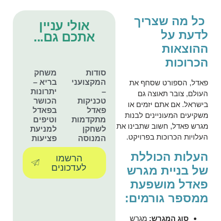
כל מה שצריך
אולי עניין
לדעת על
אתכם גם...
ההוצאות
הכרוכות
סודות
משחק
המקצוענים
בריא –
פאדל, הספורט שסחף את
–
יתרונות
העולם, צובר תאוצה גם
טכניקות
הכושר
בישראל. אם אתם יזמים או
פאדל
בפאדל
משקיעים המעוניינים לבנות
מתקדמות
וטיפים
מגרש פאדל, חשוב שתבינו את
לשחקן
למניעת
העלויות הכרוכות בפרויקט.
המנוסה
פציעות
העלות הכוללת
הרשמו
לעדכונים
של בניית מגרש
פאדל מושפעת
ממספר גורמים:
סוג המגרש:
מגרש