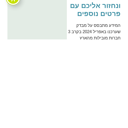
ונחזור אליכם עם
פרטים נוספים
המידע מתבסס על מבדק
שערכנו באפריל 2024 בקרב 3
חברות מובילות מהארץ
ומחו"ל. פאדל פרו אינה
מתחייבת על הסכומים
המצוינים במאמר זה, שכן אלו
מהווים הערכה בלבד.
המחירים עשויים להשתנות
בהתאם לתנאי השוק, זמינות
חומרי גלם ודרישות ספציפיות
של הפרויקט.