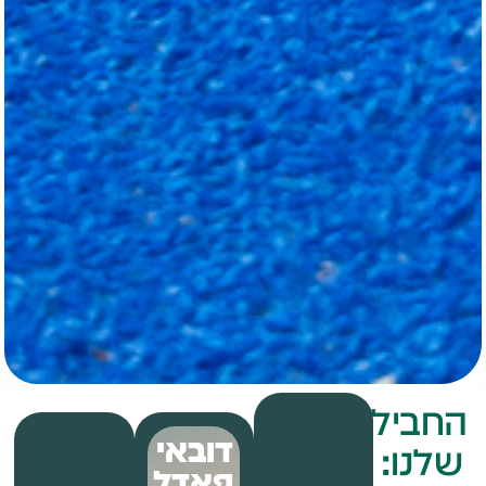
החבילות
דובאי
שלנו:
פאדל