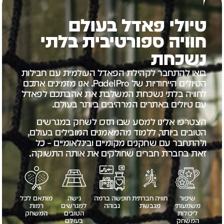
טיולי פאדל בעולם
חוויה ספורטיבית בלתי
נשכחת
בואו להתחבר לקהילת הפאדל העולמית עם חבילות
הטיולים הייחודיות של PadelPro. אנו מזמינים אתכם
לחוויה בלתי נשכחת המשלבת את אהבתכם לפאדל
עם טיולים באתרים המרהיבים ביותר בעולם.
הצטרפו אלינו למסע שבו תזכו לשחק במגרשים
הטובים ביותר, ללמוד מהמאמנים המובילים בעולם,
ולהתחבר עם שחקנים מקומיים ובינלאומיים – כל
זאת בחברת חברים שחולקים את אותה התשוקה.
שיפור
חוויה חברתית
חופשה ברמה
גישה
מותאם לכל
משמעותי
מגבשת
גבוהה
למגרשים
רמות
ליכולות
הטובים
המשחק
המשחק
בעולם